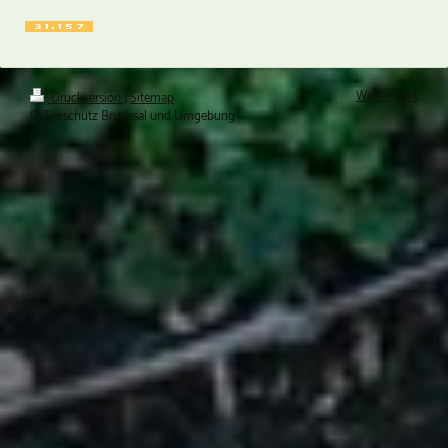
Webansicht
Druckversion
|
Sitemap
© Tierschutz Bruchsal und Umgebung
e. V.