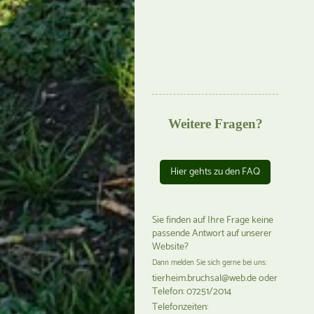
Weitere Fragen?
Hier gehts zu den FAQ
Sie finden auf Ihre Frage keine
passende Antwort auf unserer
Website?
Dann melden Sie sich gerne bei uns:
tierheim.bruchsal@web.de oder
Telefon: 07251/2014
Telefonzeiten: