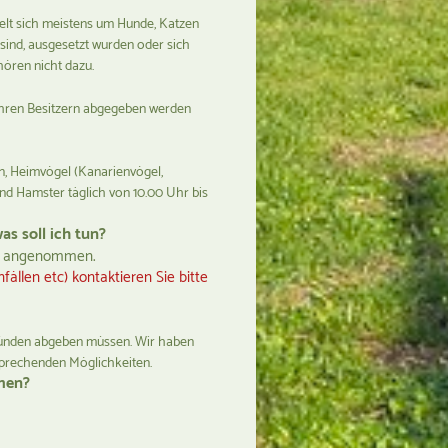
ndelt sich meistens um Hunde, Katzen
 sind, ausgesetzt wurden oder sich
ehören nicht dazu.
 Ihren Besitzern abgegeben werden
?
n, Heimvögel (Kanarienvögel,
und Hamster täglich von 10.00 Uhr bis
as soll ich tun?
Uhr angenommen.
fällen etc) kontaktieren Sie bitte
 Gründen abgeben müssen. Wir haben
tsprechenden Möglichkeiten.
mmen?