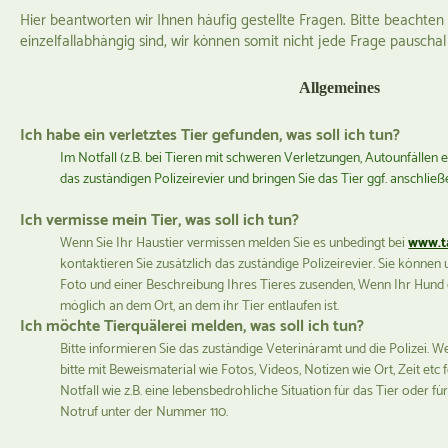
Hier beantworten wir Ihnen häufig gestellte Fragen. Bitte beachten 
einzelfallabhängig sind, wir können somit nicht jede Frage pauscha
Allgemeines
Ich habe ein verletztes Tier gefunden, was soll ich tun?
Im Notfall (z.B. bei Tieren mit schweren Verletzungen, Autounfällen et
das zuständigen Polizeirevier und bringen Sie das Tier ggf. anschließe
Ich vermisse mein Tier, was soll ich tun?
Wenn Sie Ihr Haustier vermissen melden Sie es unbedingt bei
www.t
kontaktieren Sie zusätzlich das zuständige Polizeirevier. Sie könne
Foto und einer Beschreibung Ihres Tieres zusenden, Wenn Ihr Hund en
möglich an dem Ort, an dem ihr Tier entlaufen ist.
Ich möchte Tierquälerei melden, was soll ich tun?
Bitte informieren Sie das zuständige Veterinäramt und die Polizei. W
bitte mit Beweismaterial wie Fotos, Videos, Notizen wie Ort, Zeit etc 
Notfall wie z.B. eine lebensbedrohliche Situation für das Tier oder 
Notruf unter der Nummer 110.