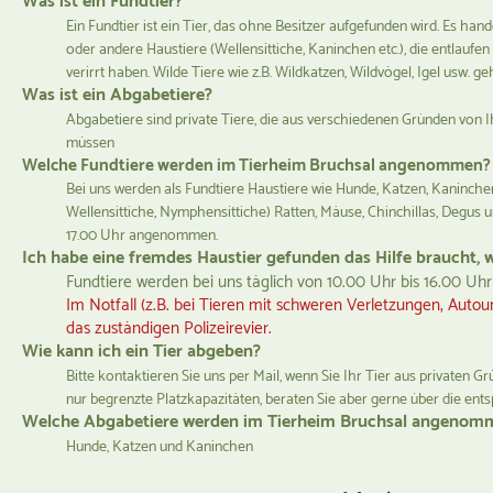
Was ist ein Fundtier?
Ein Fundtier ist ein Tier, das ohne Besitzer aufgefunden wird. Es ha
oder andere Haustiere (Wellensittiche, Kaninchen etc.), die entlaufen
verirrt haben. Wilde Tiere wie z.B. Wildkatzen, Wildvögel, Igel usw. g
Was ist ein Abgabetiere?
Abgabetiere sind private Tiere, die aus verschiedenen Gründen von
müssen
Welche Fundtiere werden im Tierheim Bruchsal angenommen
Bei uns werden als Fundtiere Haustiere wie Hunde, Katzen, Kaninche
Wellensittiche, Nymphensittiche) Ratten, Mäuse, Chinchillas, Degus 
17.00 Uhr angenommen.
Ich habe eine fremdes Haustier gefunden das Hilfe braucht, w
Fundtiere werden bei uns täglich von 10.00 Uhr bis 16.00 
Im Notfall (z.B. bei Tieren mit schweren Verletzungen, Autoun
das zuständigen Polizeirevier.
Wie kann ich ein Tier abgeben?
Bitte kontaktieren Sie uns per Mail, wenn Sie Ihr Tier aus privaten
nur begrenzte Platzkapazitäten, beraten Sie aber gerne über die en
Welche Abgabetiere werden im Tierheim Bruchsal angeno
Hunde, Katzen und Kaninchen