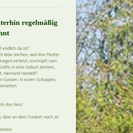
terhin regelmäßig
hnt
 endlich da ist?
leise sterben, weil ihre Mutter
magert,verletzt, erschöpft vom
räfte in eine Geburt stecken,
rt, niemand handelt?
ren Gassen. In euren Schuppen.
Übersehen.
ehr das Herz.
, dass an dem Fundort noch 20
onnten.