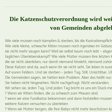
Die Katzenschutzverordnung wird wei
von Gemeinden abgele
Wie viele müssen noch kämpfen & sterben, bis die Kastrationspflicht
Wie viele kleine, schwache Kitten müssen noch irgendwo im Gebüsch 
sie nicht mehr säugen kann? Weil sie selbst kaum noch lebt – abge
täglichen Überlebenskampf? Wie viele Mütter müssen ihre letzten K
die sie nicht überleben, nur damit niemand hinsieht, niemand zuhö
Diese Katzen sind da, auch wenn ihr sie nicht seht. Sie leben in eu
Auf euren Feldern. Und sie sterben – jeden Tag. Still. Unsichtbar. 
Die Gemeinden sagen, sie hätten kein Problem. Aber das heißt nur:
Sie haben nicht hingesehen. Nicht nachgefragt. Nicht verstanden.
Wir sehen sie. Jeden Tag. Und jeden Tag bricht es uns ein Stück m
? Wenn wir Kitten finden, die zu schwach zum Miauen sind.
? wenn wir eine Fundkatze bekommen und dann feststellen müssen
weitere Katzen versuchen zu überleben
? Wenn wir Mütter bergen, die ihre Babys nicht mehr beschützen k