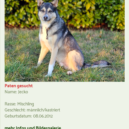
Paten gesucht
Name: Jecko
Rasse: Mischling
Geschlecht: männlich/kastriert
Geburtsdatum: 08.06.2012
mehr Infos und Bildergalerie