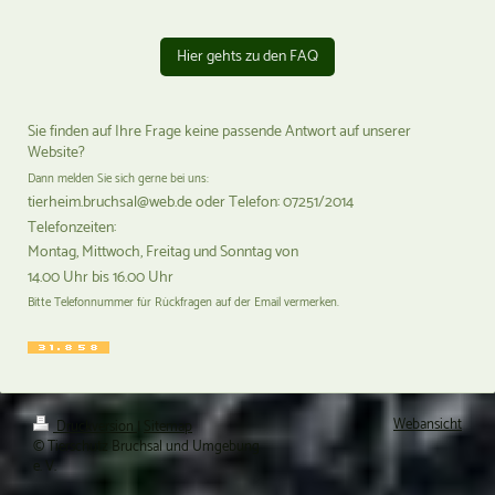
Hier gehts zu den FAQ
Sie finden auf Ihre Frage keine passende Antwort auf unserer
Website?
Dann melden Sie sich gerne bei uns:
tierheim.bruchsal@web.de oder Telefon: 07251/2014
Telefonzeiten:
Montag, Mittwoch, Freitag und Sonntag von
14.00 Uhr bis 16.00 Uhr
Bitte Telefonnummer für Rückfragen auf der Email vermerken.
Webansicht
Druckversion
|
Sitemap
© Tierschutz Bruchsal und Umgebung
e. V.