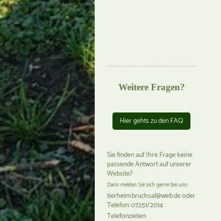
Weitere Fragen?
Hier gehts zu den FAQ
Sie finden auf Ihre Frage keine
passende Antwort auf unserer
Website?
Dann melden Sie sich gerne bei uns:
tierheim.bruchsal@web.de oder
Telefon: 07251/2014
Telefonzeiten: